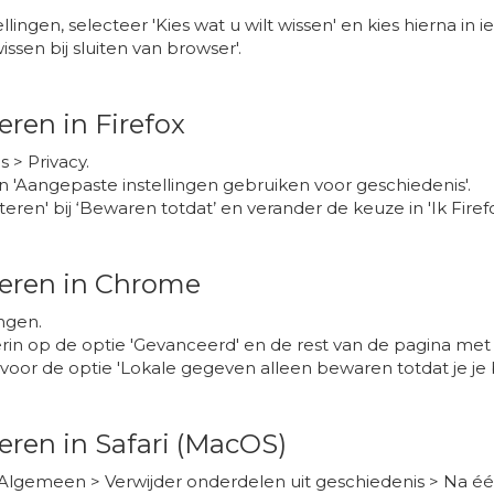
llingen, selecteer 'Kies wat u wilt wissen' en kies hierna in 
wissen bij sluiten van browser'.
ren in Firefox
s > Privacy.
n 'Aangepaste instellingen gebruiken voor geschiedenis'.
en' bij ‘Bewaren totdat’ en verander de keuze in 'Ik Firefox 
deren in Chrome
ingen.
erin op de optie 'Gevanceerd' en de rest van de pagina met 
 voor de optie 'Lokale gegeven alleen bewaren totdat je je b
eren in Safari (MacOS)
 Algemeen > Verwijder onderdelen uit geschiedenis > Na éé