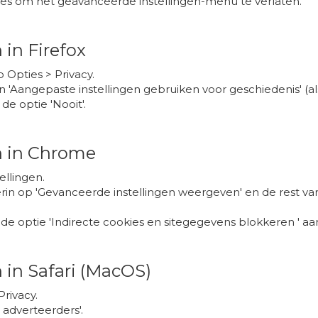
ltjes om het geavanceerde instellingen-menu te verlaten.
in Firefox
p Opties > Privacy.
 'Aangepaste instellingen gebruiken voor geschiedenis' (als 
de optie 'Nooit'.
n in Chrome
ellingen.
erin op 'Gevanceerde instellingen weergeven' en de rest v
 de optie 'Indirecte cookies en sitegegevens blokkeren ' aa
 in Safari (MacOS)
Privacy.
 adverteerders'.